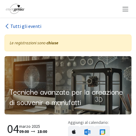
Passa al contenuto
Tutti gli eventi
Le registrazioni sono
chiuse
Tecniche avanzate per la creazione
di souvenir e manufatti
Aggiungi al calendario:
04
marzo 2025
09:00
18:00