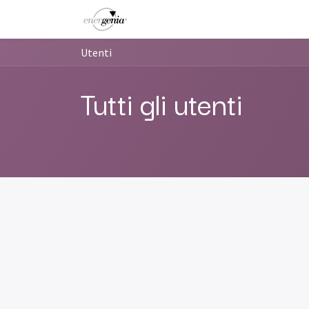
Passa al contenuto
Home
Chi siamo
Servizi
E
Utenti
Tutti gli utenti