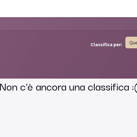
venti
Contattaci
Rassegna Stampa
Lavori
Que
Classifica per:
Non c'è ancora una classifica :